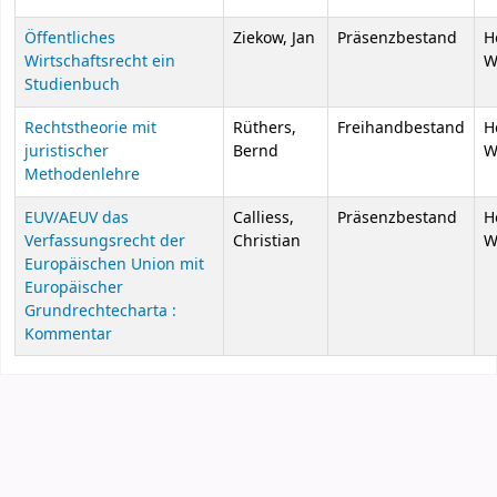
Öffentliches
Ziekow, Jan
Präsenzbestand
H
Wirtschaftsrecht ein
W
Studienbuch
Rechtstheorie mit
Rüthers,
Freihandbestand
H
juristischer
Bernd
W
Methodenlehre
EUV/AEUV das
Calliess,
Präsenzbestand
H
Verfassungsrecht der
Christian
W
Europäischen Union mit
Europäischer
Grundrechtecharta :
Kommentar