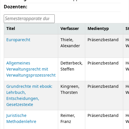
Dozenten:
Titel
Verfasser
Medientyp
S
Kurse
Europarecht
Thiele,
Präsenzbestand
H
Alexander
W
Allgemeines
Detterbeck,
Präsenzbestand
H
Verwaltungsrecht mit
Steffen
W
Verwaltungsprozessrecht
Grundrechte mit ebook:
Kingreen,
Präsenzbestand
H
Lehrbuch,
Thorsten
W
Entscheidungen,
Gesetzestexte
Juristische
Reimer,
Präsenzbestand
H
Methodenlehre
Franz
W