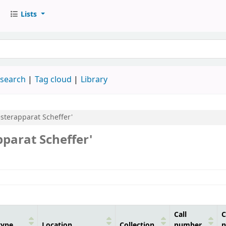
Lists
keyword
 search
Tag cloud
Library
sterapparat Scheffer'
parat Scheffer'
Call
C
type
Location
Collection
number